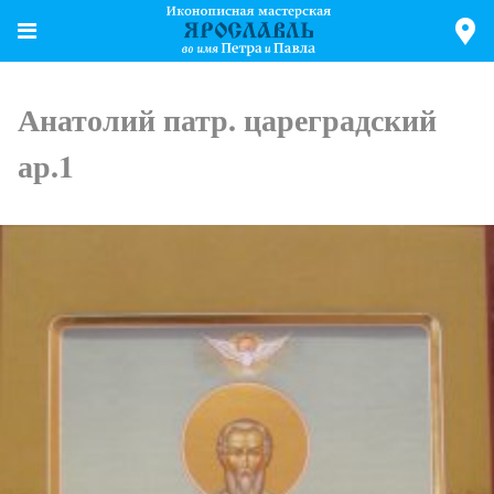
Анатолий патр. цареградский
ар.1